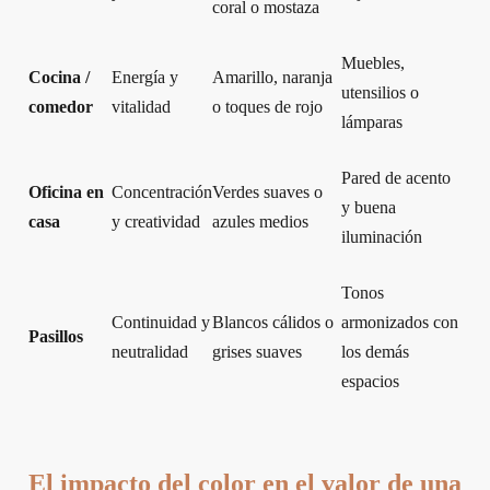
coral o mostaza
Muebles,
Cocina /
Energía y
Amarillo, naranja
utensilios o
comedor
vitalidad
o toques de rojo
lámparas
Pared de acento
Oficina en
Concentración
Verdes suaves o
y buena
casa
y creatividad
azules medios
iluminación
Tonos
Continuidad y
Blancos cálidos o
armonizados con
Pasillos
neutralidad
grises suaves
los demás
espacios
El impacto del color en el valor de una