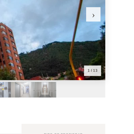
›
1
/ 13